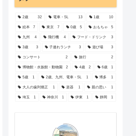
2歳
32
電車・SL
13
1歳
10
絵本
7
東京
7
0歳
5
おもちゃ
5
九州
4
飛行機
4
フード・ドリンク
3
3歳
3
子連れランチ
3
遊び場
3
コンサート
2
旅行
2
博物館・水族館・動物園
2
4歳
2
6歳
1
5歳
1
2歳、九州、電車・SL
1
博多
1
大人の歯列矯正
1
楽器
1
親の思い
1
埼玉
1
神奈川
1
伊東
1
静岡
1