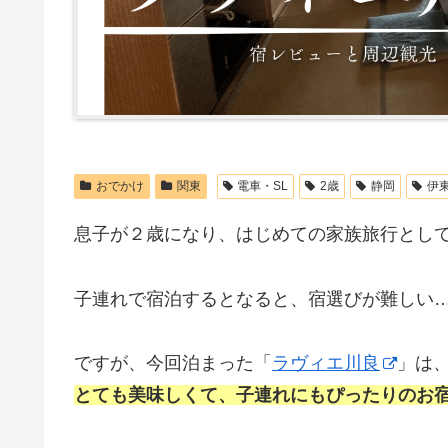
おでかけ
関東
電車・SL
2歳
静岡
伊
息子が２歳になり、はじめての家族旅行とし
子連れで宿泊するとなると、宿選びが難しい
ですが、今回泊まった「
ラヴィエ川良
」は
とても美味しくて、子連れにもぴったりのお宿