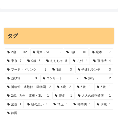
タグ
2歳
32
電車・SL
13
1歳
10
絵本
7
東京
7
0歳
5
おもちゃ
5
九州
4
飛行機
4
フード・ドリンク
3
3歳
3
子連れランチ
3
遊び場
3
コンサート
2
旅行
2
博物館・水族館・動物園
2
4歳
2
6歳
1
5歳
1
2歳、九州、電車・SL
1
博多
1
大人の歯列矯正
1
楽器
1
親の思い
1
埼玉
1
神奈川
1
伊東
1
静岡
1