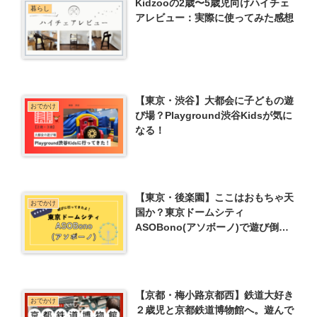
Kidzooの2歳〜5歳児向けハイチェ
暮らし
アレビュー：実際に使ってみた感想
【東京・渋谷】大都会に子どもの遊
おでかけ
び場？Playground渋谷Kidsが気に
なる！
【東京・後楽園】ここはおもちゃ天
おでかけ
国か？東京ドームシティ
ASOBono(アソボーノ)で遊び倒そ
う！
【京都・梅小路京都西】鉄道大好き
おでかけ
２歳児と京都鉄道博物館へ。遊んで